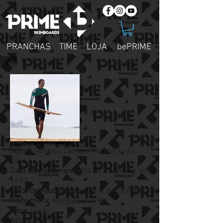
PRANCHAS
TIME
LOJA
bePRIME
Nome:
Gustavo Camara Morato A. da
Silva
Data de Nascimento:
04 de Fevereiro de
1997
Local de Nascimento:
Barra da Tijuca/RJ
Onde mora:
Mangaratiba/RJ
Base:
Goofy
Altura:
182 cm